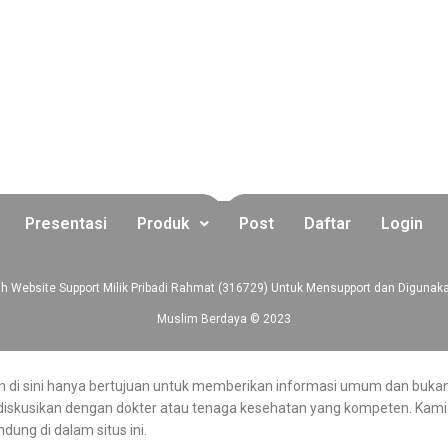
Presentasi
Produk
Post
Daftar
Login
 Website Support Milik Pribadi Rahmat (316729) Untuk Mensupport dan Digunaka
Muslim Berdaya © 2023
ikan di sini hanya bertujuan untuk memberikan informasi umum dan buka
diskusikan dengan dokter atau tenaga kesehatan yang kompeten. Kami 
ung di dalam situs ini.