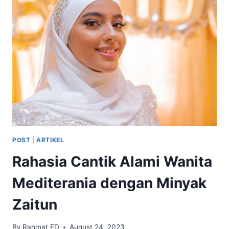
POST
|
ARTIKEL
Rahasia Cantik Alami Wanita
Mediterania dengan Minyak
Zaitun
By
Rahmat ED
August 24, 2023