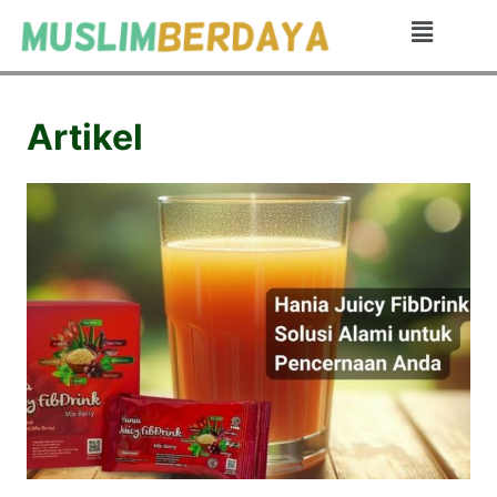
Artikel