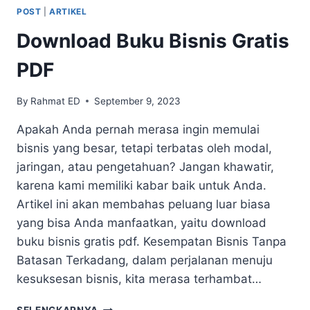
POST
|
ARTIKEL
Download Buku Bisnis Gratis
PDF
By
Rahmat ED
September 9, 2023
Apakah Anda pernah merasa ingin memulai
bisnis yang besar, tetapi terbatas oleh modal,
jaringan, atau pengetahuan? Jangan khawatir,
karena kami memiliki kabar baik untuk Anda.
Artikel ini akan membahas peluang luar biasa
yang bisa Anda manfaatkan, yaitu download
buku bisnis gratis pdf. Kesempatan Bisnis Tanpa
Batasan Terkadang, dalam perjalanan menuju
kesuksesan bisnis, kita merasa terhambat…
SELENGKAPNYA