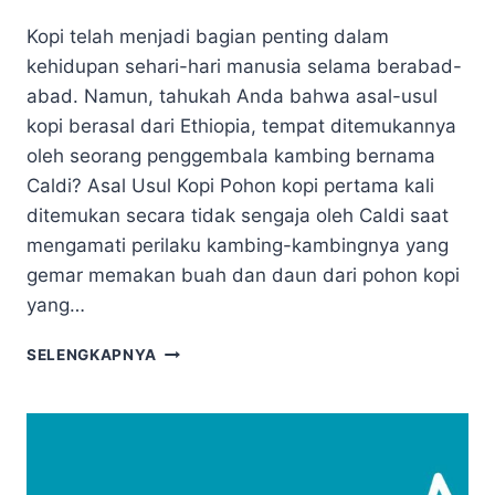
Kopi telah menjadi bagian penting dalam
kehidupan sehari-hari manusia selama berabad-
abad. Namun, tahukah Anda bahwa asal-usul
kopi berasal dari Ethiopia, tempat ditemukannya
oleh seorang penggembala kambing bernama
Caldi? Asal Usul Kopi Pohon kopi pertama kali
ditemukan secara tidak sengaja oleh Caldi saat
mengamati perilaku kambing-kambingnya yang
gemar memakan buah dan daun dari pohon kopi
yang…
SELENGKAPNYA