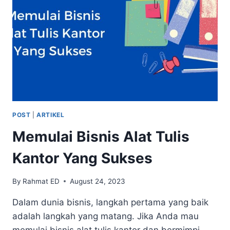
POST
|
ARTIKEL
Memulai Bisnis Alat Tulis
Kantor Yang Sukses
By
Rahmat ED
August 24, 2023
Dalam dunia bisnis, langkah pertama yang baik
adalah langkah yang matang. Jika Anda mau
memulai bisnis alat tulis kantor dan bermimpi