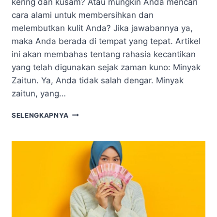
kering dan kusam? Atau mungkin Anda mencari
cara alami untuk membersihkan dan
melembutkan kulit Anda? Jika jawabannya ya,
maka Anda berada di tempat yang tepat. Artikel
ini akan membahas tentang rahasia kecantikan
yang telah digunakan sejak zaman kuno: Minyak
Zaitun. Ya, Anda tidak salah dengar. Minyak
zaitun, yang…
SELENGKAPNYA