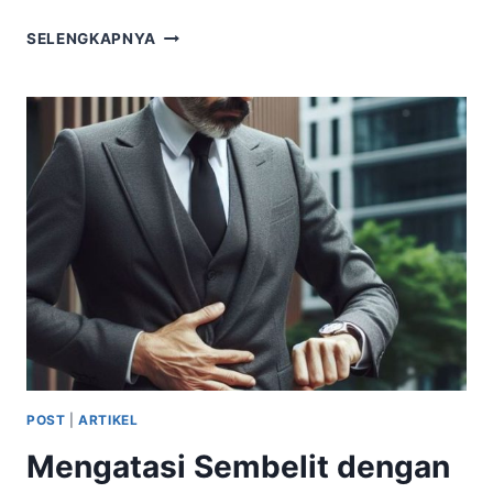
SELENGKAPNYA
POST
|
ARTIKEL
Mengatasi Sembelit dengan