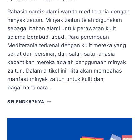
Rahasia cantik alami wanita mediterania dengan
minyak zaitun. Minyak zaitun telah digunakan
sebagai bahan alami untuk perawatan kulit
selama berabad-abad. Para perempuan
Mediterania terkenal dengan kulit mereka yang
sehat dan bersinar, dan salah satu rahasia
kecantikan mereka adalah penggunaan minyak
zaitun. Dalam artikel ini, kita akan membahas
manfaat minyak zaitun untuk kulit dan
bagaimana cara…
SELENGKAPNYA